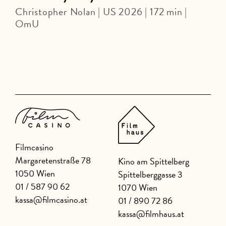
Christopher Nolan | US 2026 | 172 min |
P
OmU
Filmcasino
Margaretenstraße 78
Kino am Spittelberg
1050 Wien
Spittelberggasse 3
01 / 587 90 62
1070 Wien
kassa@filmcasino.at
01 / 890 72 86
kassa@filmhaus.at