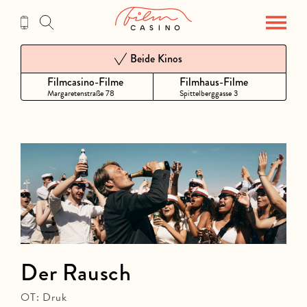
Zum
Inhalt
Beide Kinos
Filmcasino-Filme
Filmhaus-Filme
Margaretenstraße 78
Spittelberggasse 3
Der Rausch
OT: Druk