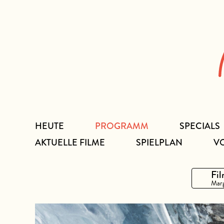
Zum
Inhalt
HEUTE
PROGRAMM
SPECIALS
AKTUELLE FILME
SPIELPLAN
V
Fil
Marg