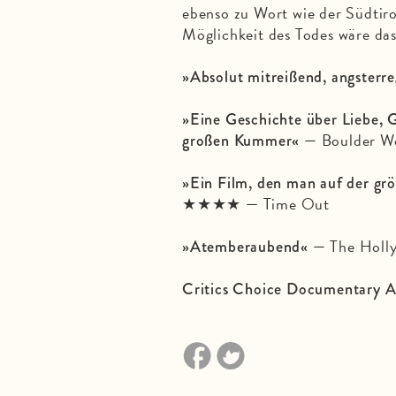
ebenso zu Wort wie der Südtir
Möglichkeit des Todes wäre das
»Absolut mitreißend, angsterr
»Eine Geschichte über Liebe,
G
Boulder W
großen Kummer« —
»Ein Film, den man
auf der gr
★★★★
Time Out
—
The Holl
»Atemberaubend« —
Critics Choice Documentary A