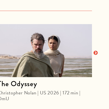
The Odyssey
Nig
hristopher Nolan | US 2026 | 172 min |
WE A
OmU
JARM
Jim J