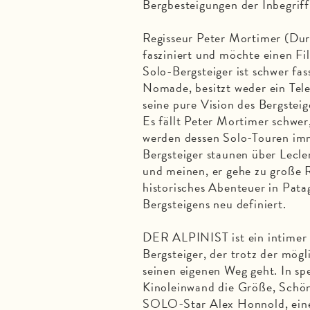
Bergbesteigungen der Inbegrif
Regisseur Peter Mortimer (Dur
fasziniert und möchte einen F
Solo-Bergsteiger ist schwer fass
Nomade, besitzt weder ein Tele
seine pure Vision des Bergstei
Es fällt Peter Mortimer schwer,
werden dessen Solo-Touren im
Bergsteiger staunen über Lecle
und meinen, er gehe zu große R
historisches Abenteuer in Pata
Bergsteigens neu definiert.
DER ALPINIST ist ein intimer 
Bergsteiger, der trotz der mög
seinen eigenen Weg geht. In s
Kinoleinwand die Größe, Schö
SOLO-Star Alex Honnold, eine