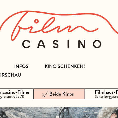
INFOS
KINO SCHENKEN!
ORSCHAU
mcasino-Filme
Filmhaus-
Beide Kinos
aretenstraße 78
Spittelberggasse