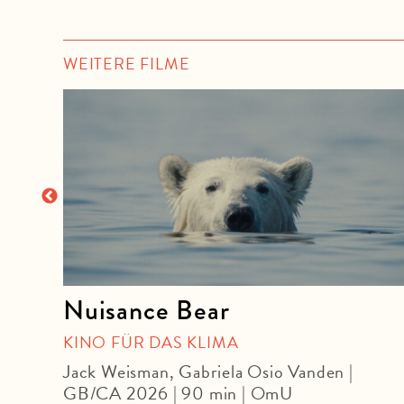
WEITERE FILME
Nuisance Bear
OUR
KINO FÜR DAS KLIMA
Jack Weisman, Gabriela Osio Vanden |
GB/CA 2026 | 90 min | OmU
U