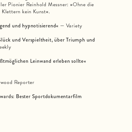
oler Pionier Reinhold Messner:
Ohne die
»
 Klettern kein Kunst
.
«
Variety
egend und hypnotisierend« —
lück und Verspieltheit, über
Triumph und
eekly
ößtmöglichen
Leinwand erleben sollte«
ywood Reporter
wards: Bester Sportdokumentarfilm