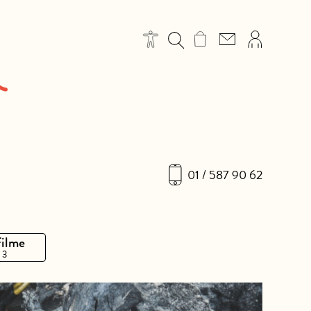
01 / 587 90 62
Filme
 3