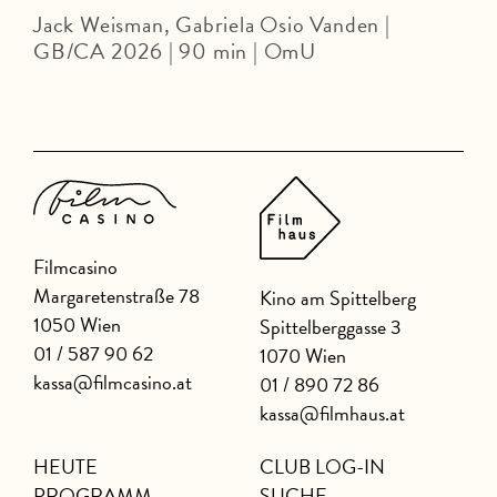
Jack Weisman, Gabriela Osio Vanden |
J
GB/CA 2026 | 90 min | OmU
Filmcasino
Margaretenstraße 78
Kino am Spittelberg
1050 Wien
Spittelberggasse 3
01 / 587 90 62
1070 Wien
kassa@filmcasino.at
01 / 890 72 86
kassa@filmhaus.at
HEUTE
CLUB LOG-IN
PROGRAMM
SUCHE