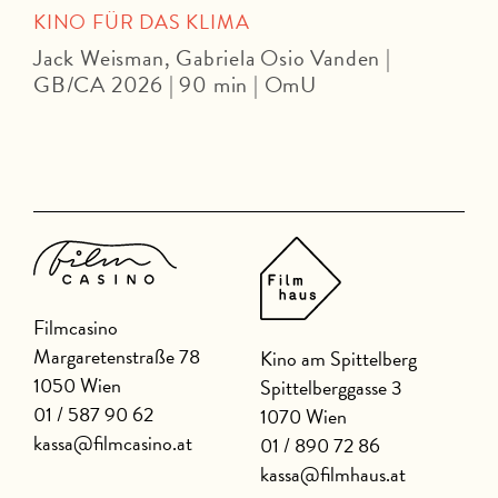
KINO FÜR DAS KLIMA
Jack Weisman, Gabriela Osio Vanden |
J
GB/CA 2026 | 90 min | OmU
Filmcasino
Margaretenstraße 78
Kino am Spittelberg
1050 Wien
Spittelberggasse 3
01 / 587 90 62
1070 Wien
kassa@filmcasino.at
01 / 890 72 86
kassa@filmhaus.at