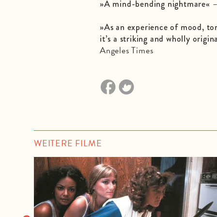
–
»A mind-bending nightmare«
»As an experience of mood, ton
it’s a striking and wholly origi
Angeles Times
WEITERE FILME