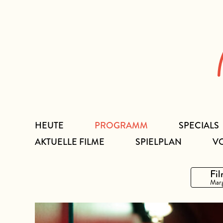
Zum
Inhalt
HEUTE
PROGRAMM
SPECIALS
AKTUELLE FILME
SPIELPLAN
V
Fil
Marg