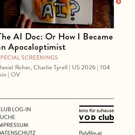
The AI Doc: Or How I Became
The
an Apocaloptimist
SPEC
Béla 
SPECIAL SCREENINGS
aniel Roher, Charlie Tyrell | US 2026 | 104
in | OV
CLUB LOG-IN
SUCHE
IMPRESSUM
DATENSCHUTZ
Polyfilm.at