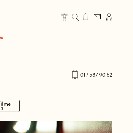
01 / 587 90 62
Filme
 3