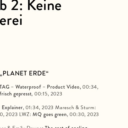
 2: Keine
erei
„PLANET ERDE“
00:34,
G – Waterproof – Product Video,
, 00:15, 2023
risch gepresst
, 01:34, 2023 Maresch & Sturm:
 Explainer
30, 2023 LWZ:
, 00:30, 2023
MQ goes green
cher & Emily Downe:
,