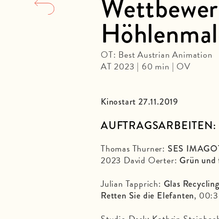
Wettbewerb
Höhlenmal
OT: Best Austrian Animation
AT 2023 | 60 min | OV
Kinostart 27.11.2019
A
UFTRAGSARBEITEN:
Thomas Thurner:
SES IMAGOTA
2023 David Oerter:
Grün und f
Julian Tapprich:
Glas Recycling
, 00:
Retten Sie die Elefanten
Studio Desk: Kathrin Steinba