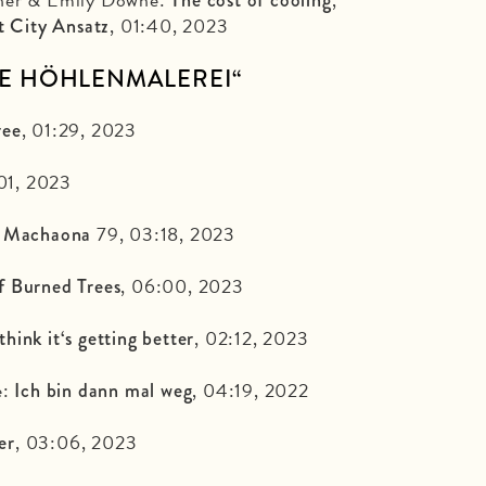
The cost of cooling
, 01:40, 2023
 City Ansatz
NE HÖHLENMALERE
I“
, 01:29, 2023
ree
01, 2023
:
79, 03:18, 2023
Machaona
, 06:00, 2023
f Burned Trees
, 02:12, 2023
hink it‘s getting better
e:
, 04:19, 2022
Ich bin dann mal weg
, 03:06, 2023
er