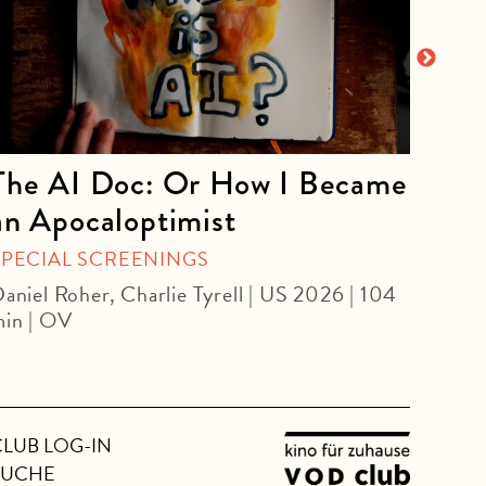
The AI Doc: Or How I Became
The
an Apocaloptimist
SPEC
Béla 
SPECIAL SCREENINGS
aniel Roher, Charlie Tyrell | US 2026 | 104
in | OV
CLUB LOG-IN
SUCHE