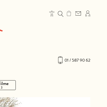
01 / 587 90 62
Filme
 3