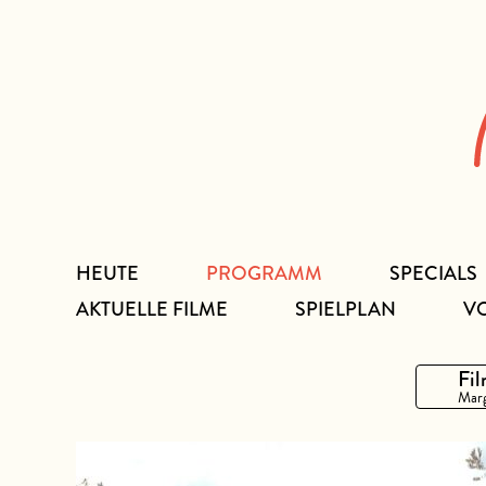
Zum
Inhalt
HEUTE
PROGRAMM
SPECIALS
AKTUELLE FILME
SPIELPLAN
V
Fil
Marg