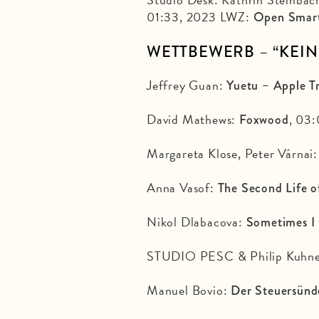
01:33, 2023 LWZ:
Open Smart
WETTBEWERB
– “
KEI
Jeffrey Guan:
Yuetu – Apple T
David Mathews:
, 03:
Foxwood
Margareta Klose, Peter Várnai
Anna Vasof:
The Second Life o
Nikol Dlabacova:
Sometimes I t
STUDIO PESC & Philip Kuhn
Manuel Bovio:
Der Steuersünd