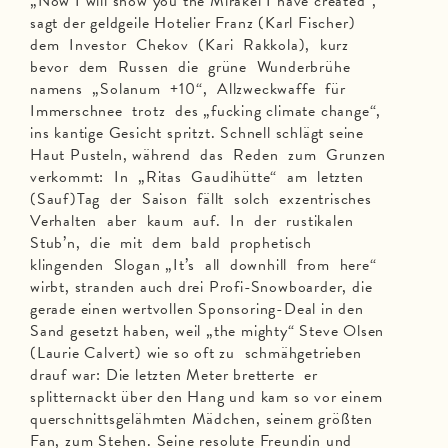
„Now I will show you the Mirakel I have created“,
sagt der geldgeile Hotelier Franz (Karl Fischer)
dem Investor Chekov (Kari Rakkola), kurz
bevor dem Russen die grüne Wunderbrühe
namens „Solanum +10“, Allzweckwaffe für
Immerschnee trotz des „fucking climate change“,
ins kantige Gesicht spritzt. Schnell schlägt seine
Haut Pusteln, während das Reden zum Grunzen
verkommt: In „Ritas Gaudihütte“ am letzten
(Sauf)Tag der Saison fällt solch exzentrisches
Verhalten aber kaum auf. In der rustikalen
Stub’n, die mit dem bald prophetisch
klingenden Slogan „It’s all downhill from here“
wirbt, stranden auch drei Profi-Snowboarder, die
gerade einen wertvollen Sponsoring-Deal in den
Sand gesetzt haben, weil „the mighty“ Steve Olsen
(Laurie Calvert) wie so oft zu schmähgetrieben
drauf war: Die letzten Meter bretterte er
splitternackt über den Hang und kam so vor einem
querschnittsgelähmten Mädchen, seinem größten
Fan, zum Stehen. Seine resolute Freundin und