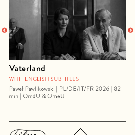
Vaterland
WITH ENGLISH SUBTITLES
C
Paweł Pawlikowski | PL/DE/IT/FR 2026 | 82
min | OmdU & OmeU