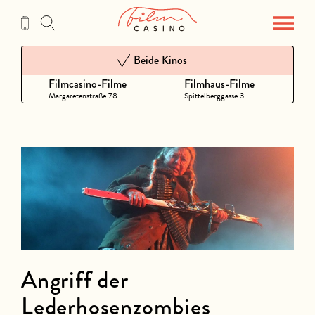
Zum
Inhalt
Beide Kinos
Filmcasino-Filme
Filmhaus-Filme
Margaretenstraße 78
Spittelberggasse 3
Angriff der
Lederhosenzombies