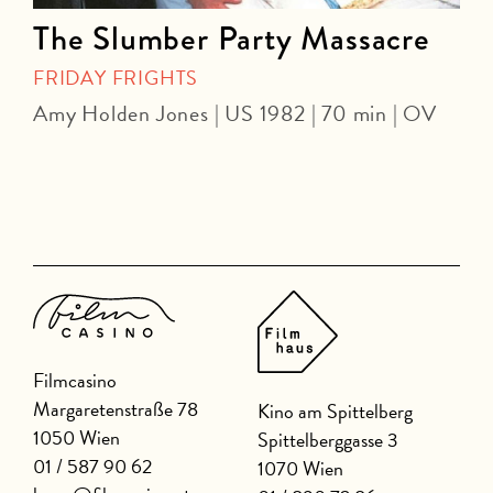
The Slumber Party Massacre
FRIDAY FRIGHTS
Amy Holden Jones | US 1982 | 70 min | OV
Z
Filmcasino
Margaretenstraße 78
Kino am Spittelberg
1050 Wien
Spittelberggasse 3
01 / 587 90 62
1070 Wien