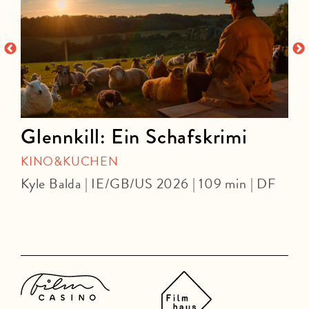
Glennkill: Ein Schafskrimi
KINO&KUCHEN
Kyle Balda | IE/GB/US 2026 | 109 min | DF
J