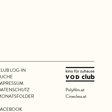
CLUB LOG-IN
SUCHE
IMPRESSUM
DATENSCHUTZ
Polyfilm.at
MONATSFOLDER
Cineclass.at
FACEBOOK