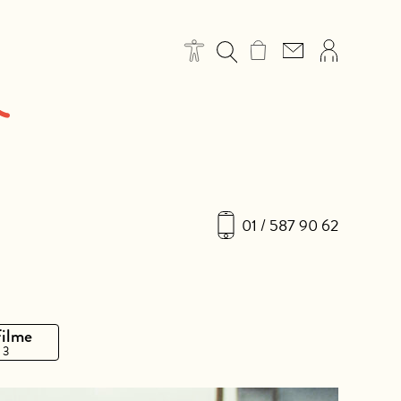
01 / 587 90 62
Filme
 3