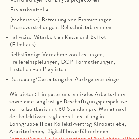
Einlasskontrolle
(technische) Betreuung von Einmietungen,
Pressevorstellungen, Rohschnittabnahmen
Fallweise Mitarbeit an Kassa und Buffet
(Filmhaus)
Selbständige Vornahme von Testungen,
Trailereinspielungen, DCP-Formatierungen,
Erstellen von Playlisten
Betreuung/Gestaltung der Auslagenaushänge
Wir bieten: Ein gutes und amikales Arbeitsklima
sowie eine langfristige Beschäftigungsperspektive
auf Teilzeitbasis mit 60 Stunden pro Monat nach
der kollektivvertraglichen Einstufung in
Lohngruppe II des Kollektivvertrag Kinobetriebe,
ArbeiterInnen, DigitalfilmvorführerInnen
https://www.kollektivvertrag.at/kv/lichtspielthea
(