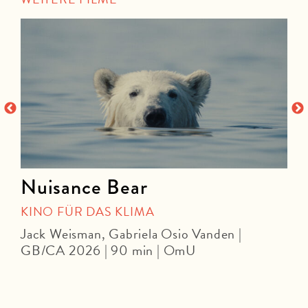
Nuisance Bear
KINO FÜR DAS KLIMA
Jack Weisman, Gabriela Osio Vanden |
J
GB/CA 2026 | 90 min | OmU