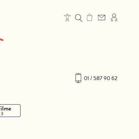
01 / 587 90 62
Filme
 3