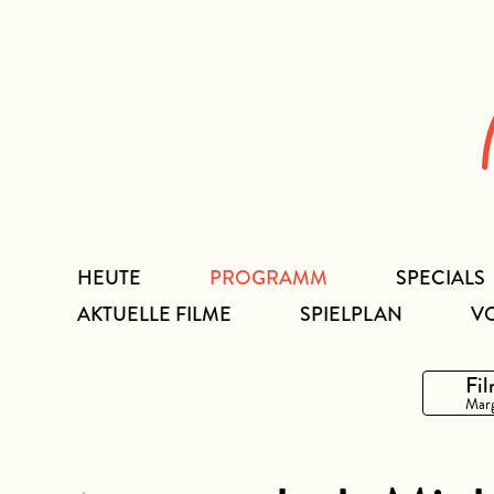
Zum
Inhalt
HEUTE
PROGRAMM
SPECIALS
AKTUELLE FILME
SPIELPLAN
V
Fil
Marg