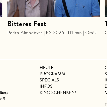
Bitteres Fest
Pedro Almodóvar | ES 2026 | 111 min | OmU
O
HEUTE
PROGRAMM
SPECIALS
INFOS
lberg
KINO SCHENKEN!
se 3