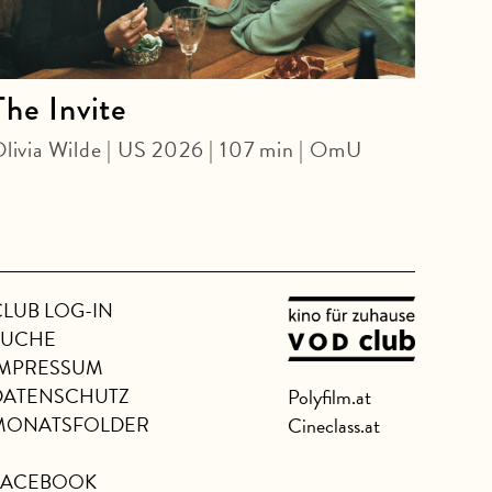
The Invite
The
livia Wilde | US 2026 | 107 min | OmU
Danie
CLUB LOG-IN
SUCHE
IMPRESSUM
DATENSCHUTZ
Polyfilm.at
MONATSFOLDER
Cineclass.at
FACEBOOK