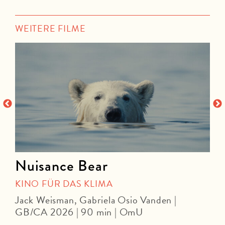
WEITERE FILME
Nuisance Bear
KINO FÜR DAS KLIMA
Jack Weisman, Gabriela Osio Vanden |
J
GB/CA 2026 | 90 min | OmU