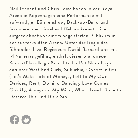
Neil Tennant und Chris Lowe haben in der Royal
Arena in Kopenhagen eine Performance mit
aufwändiger Bühnenshow, Back-up-Band und
faszinierenden visuellen Effekten kreiert. Live
aufgezeichnet vor einem begeisterten Publikum in
der ausverkauften Arena. Unter der Regie des
führenden Live-Regisseurs David Barnard und mit
14 Kameras gefilmt, enthält dieser brandneue
Konzertfilm alle großen Hits der Pet Shop Boys,
darunter West End Girls, Suburbia, Opportunities
(Let’s Make Lots of Money), Left to My Own
Devices, Rent, Domino Dancing, Love Comes
Quickly, Always on My Mind, What Have I Done to
Deserve This und It’s a Sin.