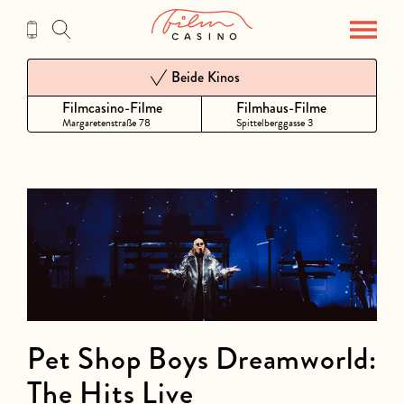
Zum
Inhalt
Beide Kinos
Filmcasino-Filme
Filmhaus-Filme
Margaretenstraße 78
Spittelberggasse 3
Pet Shop Boys Dreamworld:
The Hits Live