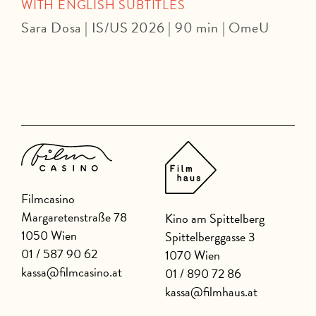
WITH ENGLISH SUBTITLES
Sara Dosa | IS/US 2026 | 90 min | OmeU
P
Filmcasino
Margaretenstraße 78
Kino am Spittelberg
1050 Wien
Spittelberggasse 3
01 / 587 90 62
1070 Wien
kassa@filmcasino.at
01 / 890 72 86
kassa@filmhaus.at