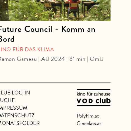
Future Council - Komm an
The
Bord
Danie
KINO FÜR DAS KLIMA
amon Gameau | AU 2024 | 81 min | OmU
CLUB LOG-IN
SUCHE
IMPRESSUM
DATENSCHUTZ
Polyfilm.at
MONATSFOLDER
Cineclass.at