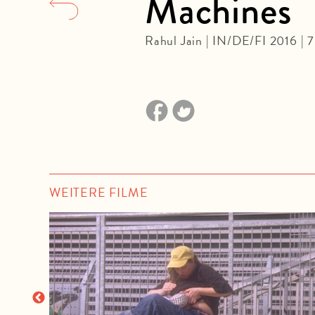
Machines
Rahul Jain | IN/DE/FI 2016 | 
WEITERE FILME