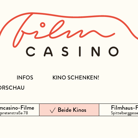
INFOS
KINO SCHENKEN!
ORSCHAU
mcasino-Filme
Filmhaus-
Beide Kinos
aretenstraße 78
Spittelberggasse