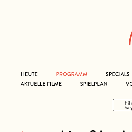
Zum
Inhalt
HEUTE
PROGRAMM
SPECIALS
AKTUELLE FILME
SPIELPLAN
V
Fil
Marg