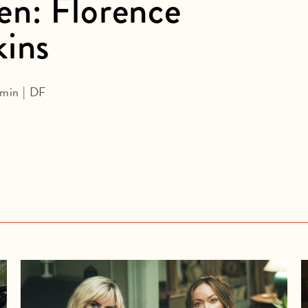
n: Florence
kins
 min | DF