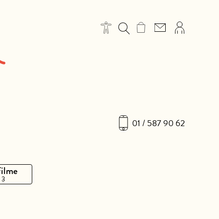
01 / 587 90 62
Filme
 3