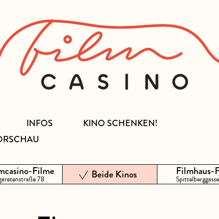
INFOS
KINO SCHENKEN!
ORSCHAU
mcasino-Filme
Filmhaus-
Beide Kinos
aretenstraße 78
Spittelberggasse