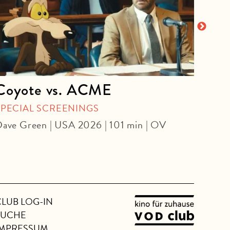
Coyote vs. ACME
Sun
SPECIAL SCREENINGS
Georg
ave Green | USA 2026 | 101 min | OV
CLUB LOG-IN
SUCHE
IMPRESSUM