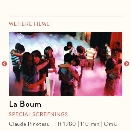
WEITERE FILME
La Boum
SPECIAL SCREENINGS
D
Claude Pinoteau | FR 1980 | 110 min | OmU