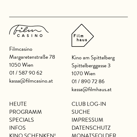
Filmcasino
Margaretenstraße 78
Kino am Spittelberg
1050 Wien
Spittelberggasse 3
01 / 587 90 62
1070 Wien
kassa@filmcasino.at
01 / 890 72 86
kassa@filmhaus.at
HEUTE
CLUB LOG-IN
PROGRAMM
SUCHE
SPECIALS
IMPRESSUM
INFOS
DATENSCHUTZ
KINO SCHENKEN!
MONATSFOLDER