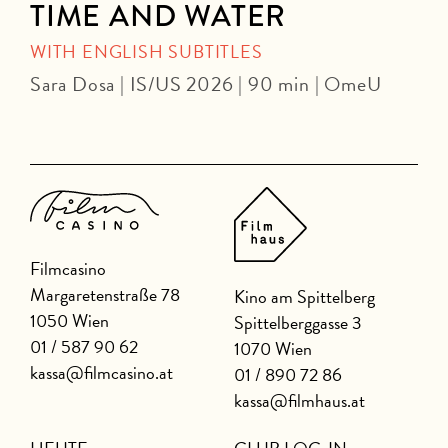
TIME AND WATER
WITH ENGLISH SUBTITLES
Sara Dosa | IS/US 2026 | 90 min | OmeU
2
Filmcasino
Margaretenstraße 78
Kino am Spittelberg
1050 Wien
Spittelberggasse 3
01 / 587 90 62
1070 Wien
kassa@filmcasino.at
01 / 890 72 86
kassa@filmhaus.at