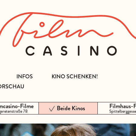
INFOS
KINO SCHENKEN!
ORSCHAU
mcasino-Filme
Filmhaus-
Beide Kinos
aretenstraße 78
Spittelberggasse