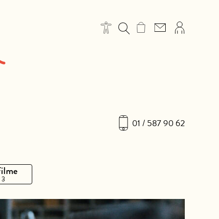
01 / 587 90 62
Filme
 3