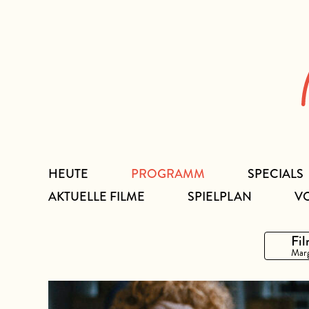
Zum
Inhalt
HEUTE
PROGRAMM
SPECIALS
AKTUELLE FILME
SPIELPLAN
V
Fil
Marg