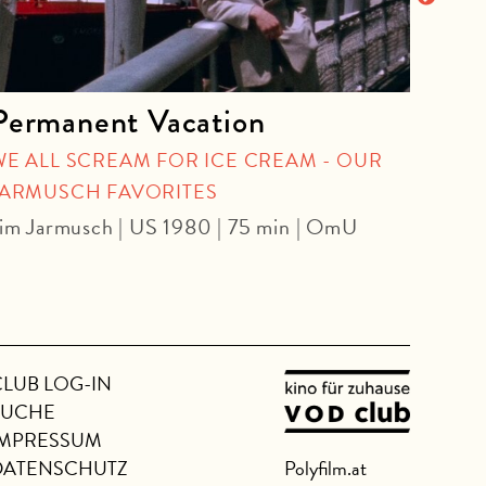
Permanent Vacation
Gle
WE ALL SCREAM FOR ICE CREAM - OUR
KIN
JARMUSCH FAVORITES
Kyle 
im Jarmusch | US 1980 | 75 min | OmU
CLUB LOG-IN
SUCHE
IMPRESSUM
DATENSCHUTZ
Polyfilm.at