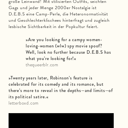
große Leinwand! Mit stilisierten Outfits, seichten
Gags und jeder Menge 2000er Nostalgie ist
D.E.B.S eine Camp-Perle, die Heteronormativität
und Geschlechterklischees hinterfragt und zugleich
lesbische Sichtbarkeit in der Popkultur feiert.
»Are you looking for a campy women-
loving-women (wlw) spy movie spoof?
Well, look no further because D.E.B.S has
what you’re looking for!
«
thequeerblr.com
»Twenty years later, Robinson’s feature is
celebrated for its comedy and its romance, but
there’s more to reveal in the depths—and limits—of
its political satire.
«
letterboxd.com