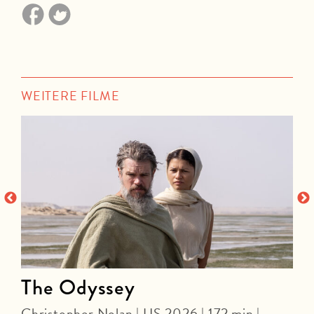
WEITERE FILME
The Odyssey
Christopher Nolan | US 2026 | 172 min |
O