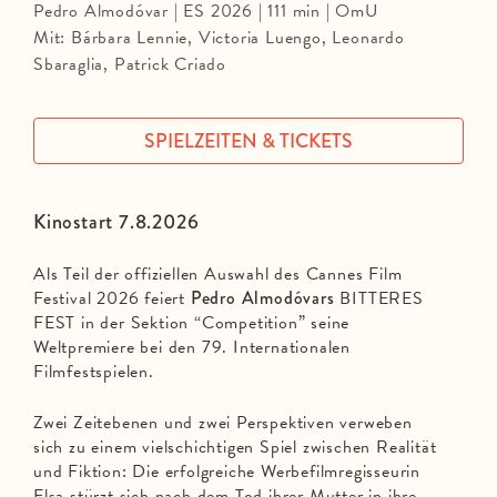
Pedro Almodóvar | ES 2026 | 111 min | OmU
Mit: Bárbara Lennie, Victoria Luengo, Leonardo
Sbaraglia, Patrick Criado
SPIELZEITEN & TICKETS
Kinostart 7.8.2026
Als Teil der offiziellen Auswahl des Cannes Film
Festival 2026 feiert
Pedro Almodóvars
BITTERES
FEST in der Sektion “Competition” seine
Weltpremiere bei den 79. Internationalen
Filmfestspielen.
Zwei Zeitebenen und zwei Perspektiven verweben
sich zu einem vielschichtigen Spiel zwischen Realität
und Fiktion: Die erfolgreiche Werbefilmregisseurin
Elsa stürzt sich nach dem Tod ihrer Mutter in ihre