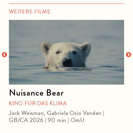
WEITERE FILME
Nuisance Bear
KINO FÜR DAS KLIMA
Jack Weisman, Gabriela Osio Vanden |
J
GB/CA 2026 | 90 min | OmU