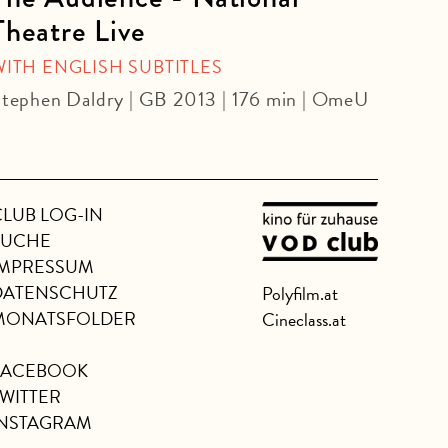
Theatre Live
CINE
Yoel 
WITH ENGLISH SUBTITLES
tephen Daldry | GB 2013 | 176 min | OmeU
CLUB LOG-IN
SUCHE
IMPRESSUM
DATENSCHUTZ
Polyfilm.at
MONATSFOLDER
Cineclass.at
FACEBOOK
TWITTER
INSTAGRAM