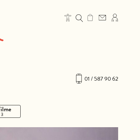
01 / 587 90 62
Filme
 3