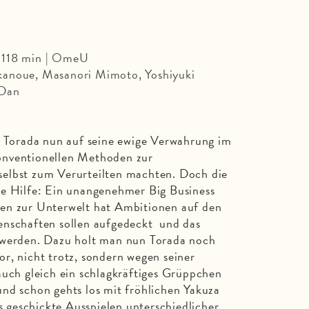
 118 min | OmeU
kanoue, Masanori Mimoto, Yoshiyuki
 Dan
t Torada nun auf seine ewige Verwahrung im
onventionellen Methoden zur
elbst zum Verurteilten machten. Doch die
ne Hilfe: Ein unangenehmer Big Business
en zur Unterwelt hat Ambitionen auf den
enschaften sollen aufgedeckt und das
 werden. Dazu holt man nun Torada noch
r, nicht trotz, sondern wegen seiner
auch gleich ein schlagkräftiges Grüppchen
nd schon gehts los mit fröhlichen Yakuza
geschickte Ausspielen unterschiedlicher