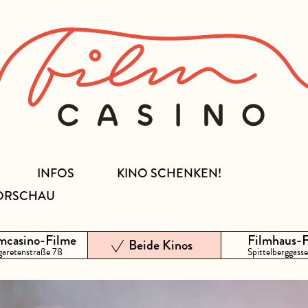
INFOS
KINO SCHENKEN!
ORSCHAU
mcasino-Filme
Filmhaus-
Beide Kinos
aretenstraße 78
Spittelberggasse