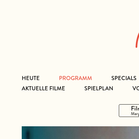
Zum
Inhalt
HEUTE
PROGRAMM
SPECIALS
AKTUELLE FILME
SPIELPLAN
V
Fil
Marg