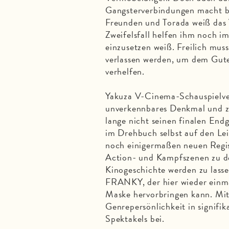
Gangsterverbindungen macht b
Freunden und Torada weiß das 
Zweifelsfall helfen ihm noch i
einzusetzen weiß. Freilich mus
verlassen werden, um dem Gute
verhelfen.
Yakuza V-Cinema-Schauspielve
unverkennbares Denkmal und ze
lange nicht seinen finalen Endg
im Drehbuch selbst auf den Lei
noch einigermaßen neuen Reg
Action- und Kampfszenen zu de
Kinogeschichte werden zu las
FRANKY, der hier wieder einmal
Maske hervorbringen kann. Mi
Genrepersönlichkeit in signifi
Spektakels bei.