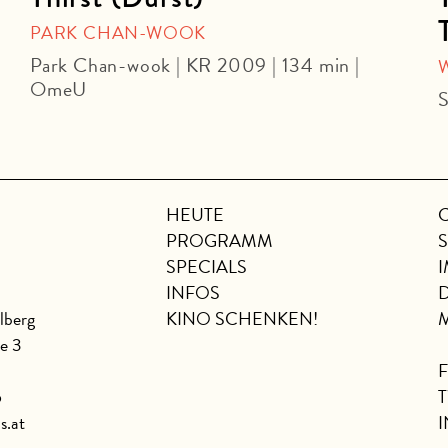
PARK CHAN-WOOK
Park Chan-wook | KR 2009 | 134 min |
OmeU
S
HEUTE
PROGRAMM
SPECIALS
INFOS
lberg
KINO SCHENKEN!
se 3
6
s.at