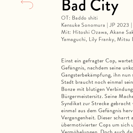
Bad City
OT: Baddo shiti
Kensuke Sonomura | JP 2023 |
Mit: Hitoshi Ozawa, Akane Sa
Yamaguchi, Lily Franky, Mitsu
Einst ein gefragter Cop, warte
Gefängnis, nachdem seine unk
Gangsterbekämpfung, ihn nun s
Stadt braucht noch einmal sei
Bonze mit blutigen Verbindung
Bürgermeistersitz. Seine Mach
Syndikat zur Strecke gebracht
einmal aus dem Gefängnis hervo
Vergangenheit. Dieser scharrt 
übermotivierter Cops um sich u
Vermöbelungen. Doch auch das 