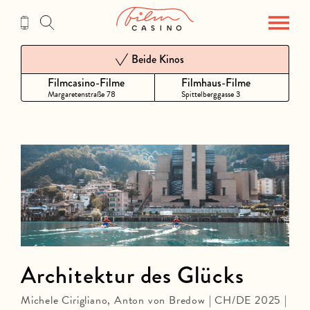
Zum
Inhalt
Beide Kinos
Filmcasino-Filme
Filmhaus-Filme
Margaretenstraße 78
Spittelberggasse 3
Architektur des Glücks
Michele Cirigliano, Anton von Bredow | CH/DE 2025 |