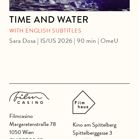
TIME AND WATER
WITH ENGLISH SUBTITLES
Sara Dosa | IS/US 2026 | 90 min | OmeU
P
Filmcasino
Margaretenstraße 78
Kino am Spittelberg
1050 Wien
Spittelberggasse 3