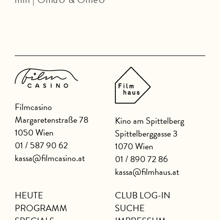
J
Filmcasino
Margaretenstraße 78
Kino am Spittelberg
1050 Wien
Spittelberggasse 3
01 / 587 90 62
1070 Wien
kassa@filmcasino.at
01 / 890 72 86
kassa@filmhaus.at
HEUTE
CLUB LOG-IN
PROGRAMM
SUCHE