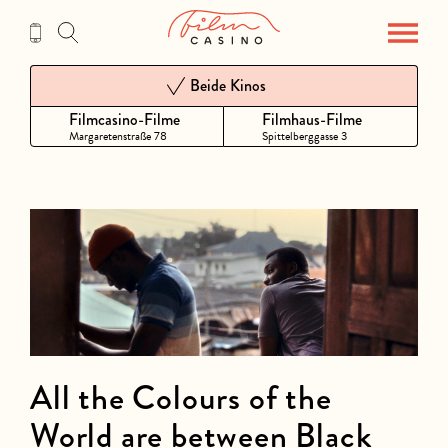
Zum
Inhalt
Beide Kinos
Filmcasino-Filme
Filmhaus-Filme
Margaretenstraße 78
Spittelberggasse 3
All the Colours of the
World are between Black