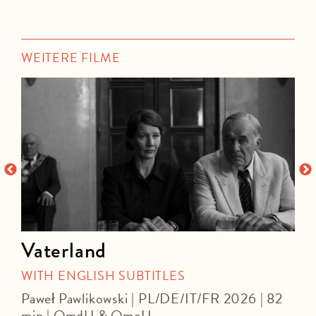
WEITERE FILME
Vaterland
WITH ENGLISH SUBTITLES
Paweł Pawlikowski | PL/DE/IT/FR 2026 | 82
min | OmdU & OmeU