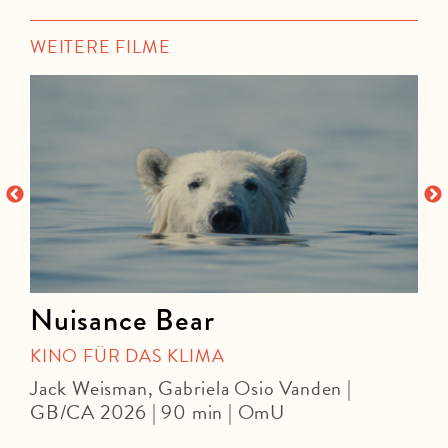
WEITERE FILME
Nuisance Bear
KINO FÜR DAS KLIMA
Jack Weisman, Gabriela Osio Vanden |
J
GB/CA 2026 | 90 min | OmU