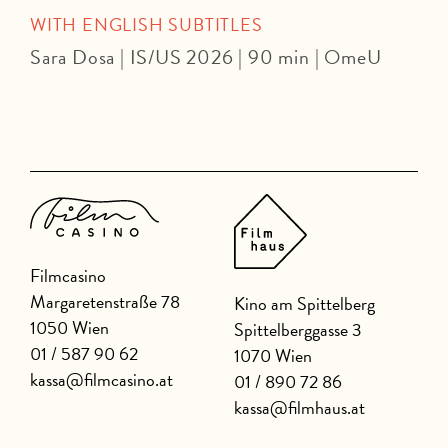
WITH ENGLISH SUBTITLES
Sara Dosa | IS/US 2026 | 90 min | OmeU
P
Filmcasino
Margaretenstraße 78
Kino am Spittelberg
1050 Wien
Spittelberggasse 3
01 / 587 90 62
1070 Wien
kassa@filmcasino.at
01 / 890 72 86
kassa@filmhaus.at