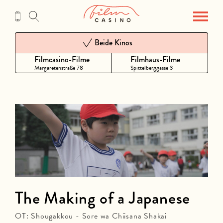
Zum
Inhalt
Beide Kinos
Filmcasino-Filme
Filmhaus-Filme
Margaretenstraße 78
Spittelberggasse 3
The Making of a Japanese
OT: Shougakkou - Sore wa Chiisana Shakai