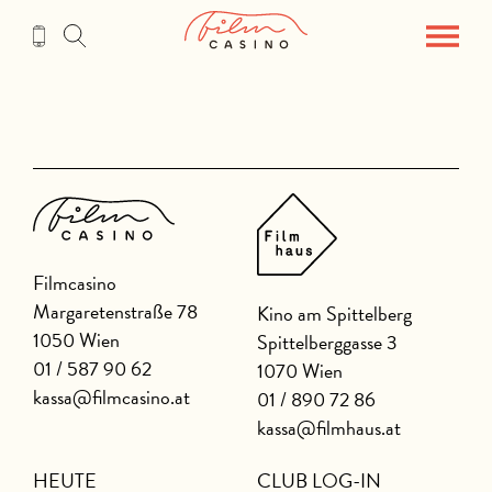
Zum
Inhalt
Filmcasino
Margaretenstraße 78
Kino am Spittelberg
1050 Wien
Spittelberggasse 3
01 / 587 90 62
1070 Wien
kassa@filmcasino.at
01 / 890 72 86
kassa@filmhaus.at
HEUTE
CLUB LOG-IN