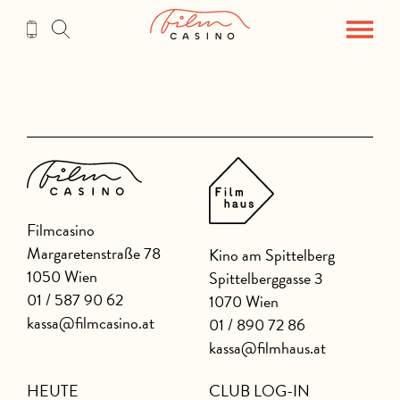
Zum
Inhalt
Filmcasino
Margaretenstraße 78
Kino am Spittelberg
1050 Wien
Spittelberggasse 3
01 / 587 90 62
1070 Wien
kassa@filmcasino.at
01 / 890 72 86
kassa@filmhaus.at
HEUTE
CLUB LOG-IN