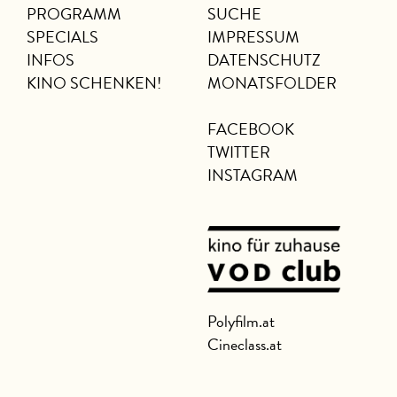
PROGRAMM
SUCHE
SPECIALS
IMPRESSUM
INFOS
DATENSCHUTZ
KINO SCHENKEN!
MONATSFOLDER
FACEBOOK
TWITTER
INSTAGRAM
Polyfilm.at
Cineclass.at