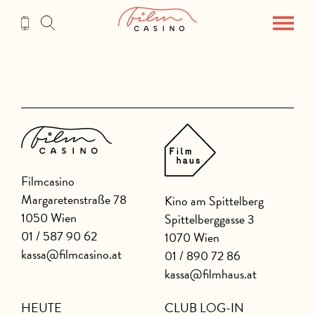
Zum
Inhalt
Filmcasino
Margaretenstraße 78
Kino am Spittelberg
1050 Wien
Spittelberggasse 3
01 / 587 90 62
1070 Wien
kassa@filmcasino.at
01 / 890 72 86
kassa@filmhaus.at
HEUTE
CLUB LOG-IN