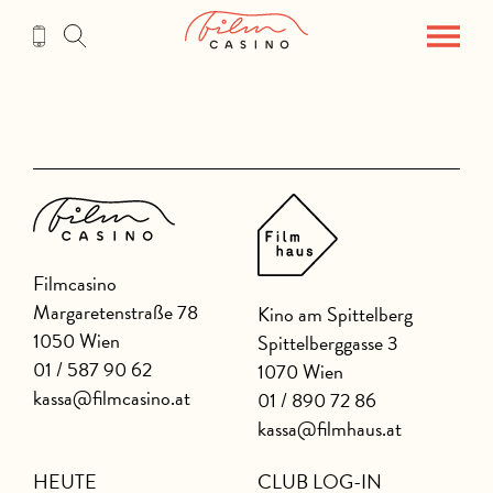
Zum
Inhalt
Filmcasino
Margaretenstraße 78
Kino am Spittelberg
1050 Wien
Spittelberggasse 3
01 / 587 90 62
1070 Wien
kassa@filmcasino.at
01 / 890 72 86
kassa@filmhaus.at
HEUTE
CLUB LOG-IN