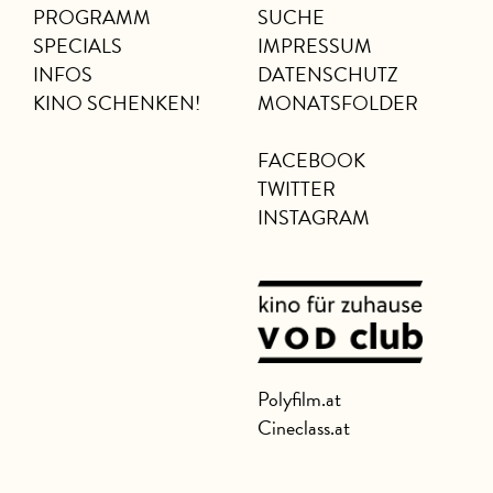
PROGRAMM
SUCHE
SPECIALS
IMPRESSUM
INFOS
DATENSCHUTZ
KINO SCHENKEN!
MONATSFOLDER
FACEBOOK
TWITTER
INSTAGRAM
Polyfilm.at
Cineclass.at