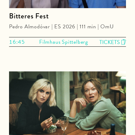
Bitteres Fest
Pedro Almodóvar | ES 2026 | 111 min | OmU
16:45
Filmhaus Spittelberg
TICKETS