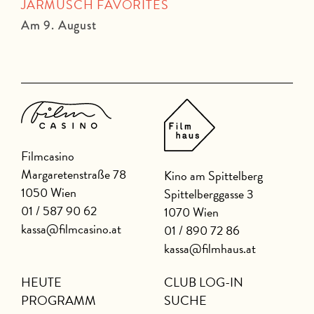
JARMUSCH FAVORITES
A
Am 9. August
Filmcasino
Margaretenstraße 78
Kino am Spittelberg
1050 Wien
Spittelberggasse 3
01 / 587 90 62
1070 Wien
kassa@filmcasino.at
01 / 890 72 86
kassa@filmhaus.at
HEUTE
CLUB LOG-IN
PROGRAMM
SUCHE