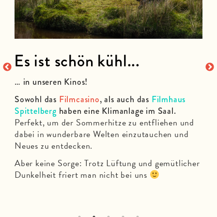
e
Es ist schön kühl...
50
»Ar
… in unseren Kinos!
übe
Sowohl das
Filmcasino
, als auch das
Filmhaus
der
Spittelberg
haben eine Klimanlage im Saal.
si-
die 
Perfekt, um der Sommerhitze zu entfliehen und
Eine
Leu
dabei in wunderbare Welten einzutauchen und
as
ver
Neues zu entdecken.
auf
AR
Aber keine Sorge: Trotz Lüftung und gemütlicher
zu 
no |
Dunkelheit friert man nicht bei uns
(an
Zei
Far