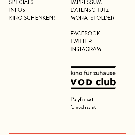
SPECIALS
IMPRESSUM
INFOS
DATENSCHUTZ
KINO SCHENKEN!
MONATSFOLDER
FACEBOOK
TWITTER
INSTAGRAM
Polyfilm.at
Cineclass.at