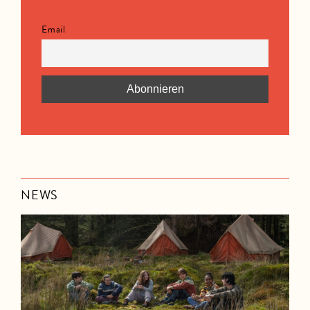
Email
NEWS