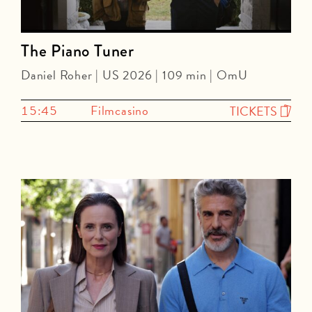
The Piano Tuner
Daniel Roher | US 2026 | 109 min | OmU
15:45
Filmcasino
TICKETS