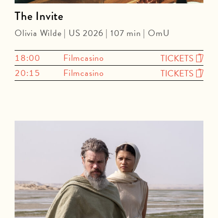
The Invite
Olivia Wilde | US 2026 | 107 min | OmU
18:00
Filmcasino
TICKETS
20:15
Filmcasino
TICKETS