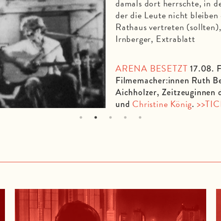
damals dort herrschte, in d
der die Leute nicht bleiben 
Rathaus vertreten (sollten)
Irnberger, Extrablatt
ARENA BESETZT
17.08. 
Filmemacher:innen Ruth Bec
Aichholzer, Zeitzeuginnen 
Christine König
>>TI
und
.
1
2
3
4
5