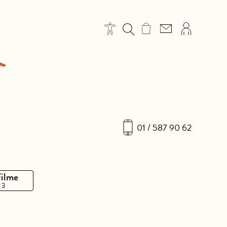
01 / 587 90 62
Filme
 3