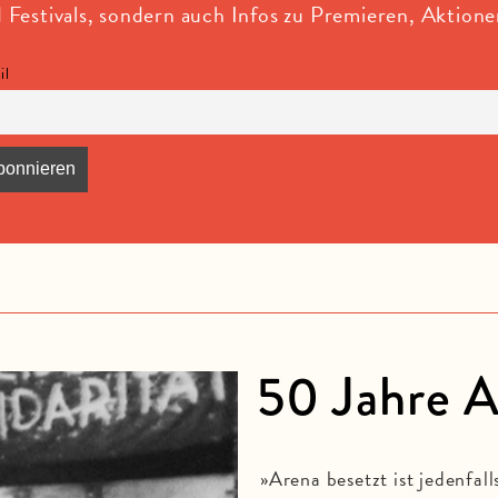
estivals, sondern auch Infos zu Premieren, Aktion
il
50 Jahre 
»Arena besetzt ist jedenfal