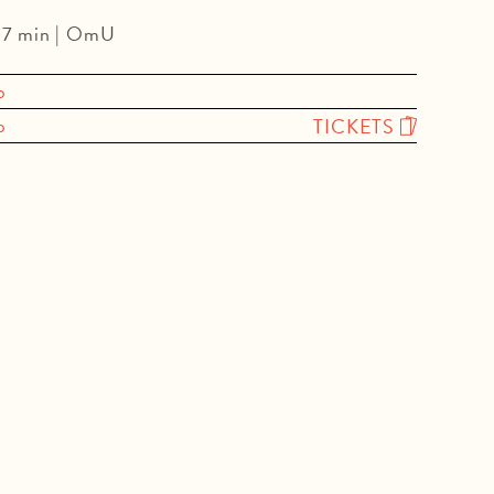
107 min | OmU
o
o
TICKETS