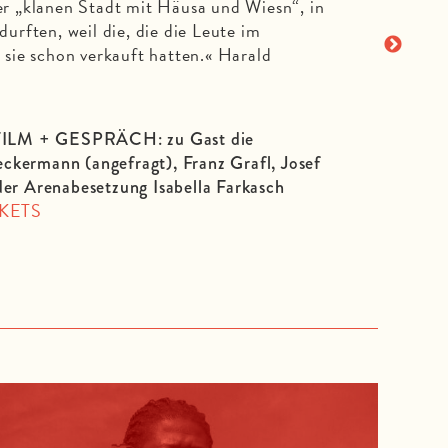
er „klanen Stadt mit Häusa und Wiesn“, in
durften, weil die, die die Leute im
, sie schon verkauft hatten.« Harald
FILM + GESPRÄCH: zu Gast die
kermann (angefragt), Franz Grafl, Josef
der Arenabesetzung Isabella Farkasch
CKETS