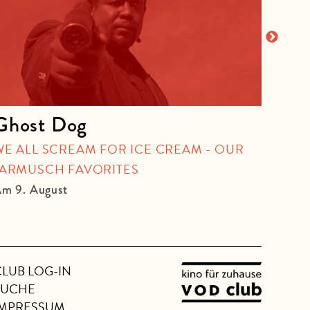
Ghost Dog
Rot
WE ALL SCREAM FOR ICE CREAM - OUR
QUEE
JARMUSCH FAVORITES
Am 10
m 9. August
CLUB LOG-IN
SUCHE
IMPRESSUM