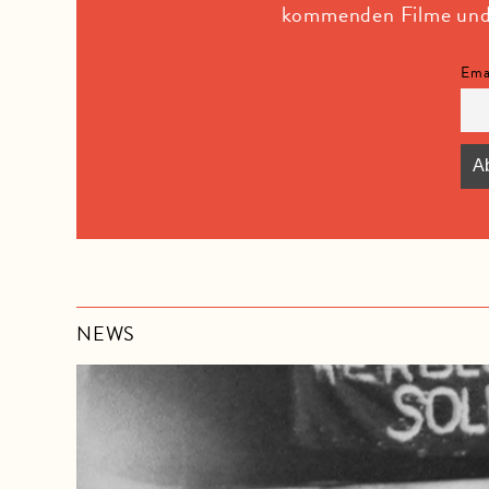
kommenden Filme und F
Ema
NEWS