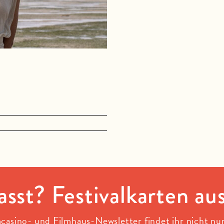
asst? Festivalkarten au
casino- und Filmhaus-Newsletter findet ihr nicht nu