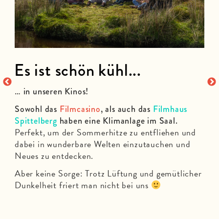
Es ist schön kühl...
Wi
Wir
… in unseren Kinos!
Ice
Wer
Sowohl das
Filmcasino
, als auch das
Filmhaus
Mög
Spittelberg
haben eine Klimanlage im Saal.
mm:
Perfekt, um der Sommerhitze zu entfliehen und
und
dabei in wunderbare Welten einzutauchen und
man
t
Neues zu entdecken.
im 
ein
Aber keine Sorge: Trotz Lüftung und gemütlicher
Emp
Dunkelheit friert man nicht bei uns
Fol
bert