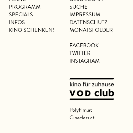
PROGRAMM
SUCHE
SPECIALS
IMPRESSUM
INFOS
DATENSCHUTZ
KINO SCHENKEN!
MONATSFOLDER
FACEBOOK
TWITTER
INSTAGRAM
Polyfilm.at
Cineclass.at